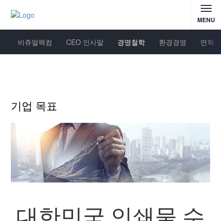
MENU
비쥬얼팩컴
CEO 인사말
경영철학
환경경영
연혁
기업 목표
대한민국 인쇄물 수